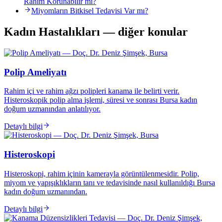
Rahim Korunabilir mi?
Miyomların Bitkisel Tedavisi Var mı?
Kadın Hastalıkları — diğer konular
Polip Ameliyatı
Rahim içi ve rahim ağzı polipleri kanama ile belirti verir.
Histeroskopik polip alma işlemi, süresi ve sonrası Bursa kadın
doğum uzmanından anlatılıyor.
Detaylı bilgi
Histeroskopi
Histeroskopi, rahim içinin kamerayla görüntülenmesidir. Polip,
miyom ve yapışıklıkların tanı ve tedavisinde nasıl kullanıldığı Bursa
kadın doğum uzmanından.
Detaylı bilgi