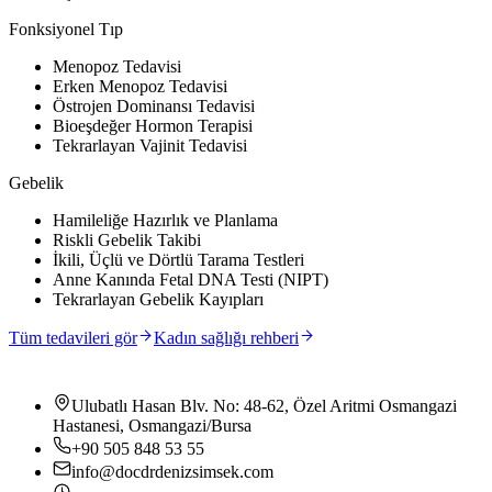
Fonksiyonel Tıp
Menopoz Tedavisi
Erken Menopoz Tedavisi
Östrojen Dominansı Tedavisi
Bioeşdeğer Hormon Terapisi
Tekrarlayan Vajinit Tedavisi
Gebelik
Hamileliğe Hazırlık ve Planlama
Riskli Gebelik Takibi
İkili, Üçlü ve Dörtlü Tarama Testleri
Anne Kanında Fetal DNA Testi (NIPT)
Tekrarlayan Gebelik Kayıpları
Tüm tedavileri gör
Kadın sağlığı rehberi
İLETIŞIM
Ulubatlı Hasan Blv. No: 48-62, Özel Aritmi Osmangazi
Hastanesi, Osmangazi/Bursa
+90 505 848 53 55
info@docdrdenizsimsek.com