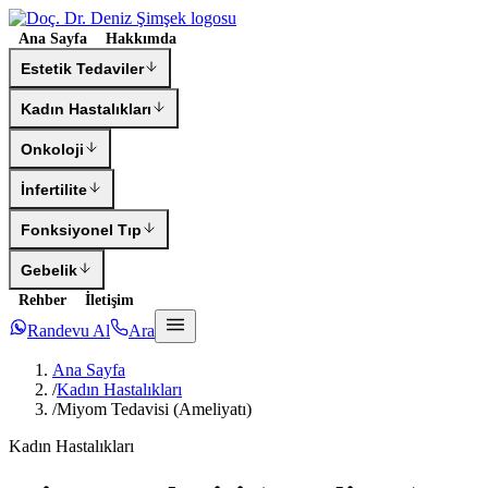
Ana Sayfa
Hakkımda
Estetik Tedaviler
Kadın Hastalıkları
Onkoloji
İnfertilite
Fonksiyonel Tıp
Gebelik
Rehber
İletişim
Randevu Al
Ara
Ana Sayfa
/
Kadın Hastalıkları
/
Miyom Tedavisi (Ameliyatı)
Kadın Hastalıkları