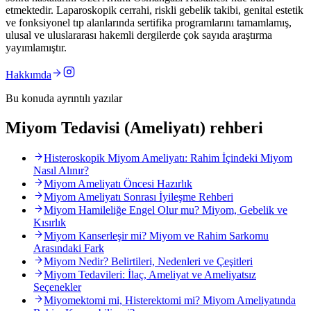
etmektedir. Laparoskopik cerrahi, riskli gebelik takibi, genital estetik
ve fonksiyonel tıp alanlarında sertifika programlarını tamamlamış,
ulusal ve uluslararası hakemli dergilerde çok sayıda araştırma
yayımlamıştır.
Hakkımda
Bu konuda ayrıntılı yazılar
Miyom Tedavisi (Ameliyatı) rehberi
Histeroskopik Miyom Ameliyatı: Rahim İçindeki Miyom
Nasıl Alınır?
Miyom Ameliyatı Öncesi Hazırlık
Miyom Ameliyatı Sonrası İyileşme Rehberi
Miyom Hamileliğe Engel Olur mu? Miyom, Gebelik ve
Kısırlık
Miyom Kanserleşir mi? Miyom ve Rahim Sarkomu
Arasındaki Fark
Miyom Nedir? Belirtileri, Nedenleri ve Çeşitleri
Miyom Tedavileri: İlaç, Ameliyat ve Ameliyatsız
Seçenekler
Miyomektomi mi, Histerektomi mi? Miyom Ameliyatında