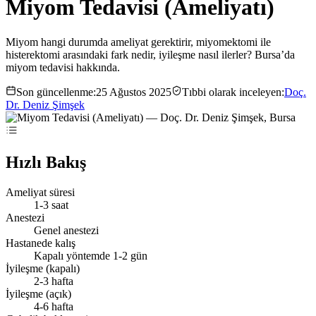
Miyom Tedavisi (Ameliyatı)
Miyom hangi durumda ameliyat gerektirir, miyomektomi ile
histerektomi arasındaki fark nedir, iyileşme nasıl ilerler? Bursa’da
miyom tedavisi hakkında.
Son güncellenme:
25 Ağustos 2025
Tıbbi olarak inceleyen:
Doç.
Dr. Deniz Şimşek
Hızlı Bakış
Ameliyat süresi
1-3 saat
Anestezi
Genel anestezi
Hastanede kalış
Kapalı yöntemde 1-2 gün
İyileşme (kapalı)
2-3 hafta
İyileşme (açık)
4-6 hafta