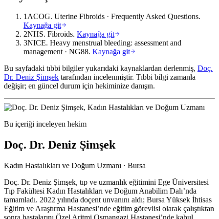
1
ACOG.
Uterine Fibroids
· Frequently Asked Questions.
Kaynağa git
2
NHS.
Fibroids
.
Kaynağa git
3
NICE.
Heavy menstrual bleeding: assessment and
management
· NG88.
Kaynağa git
Bu sayfadaki tıbbi bilgiler yukarıdaki kaynaklardan derlenmiş,
Doç.
Dr. Deniz Şimşek
tarafından incelenmiştir. Tıbbi bilgi zamanla
değişir; en güncel durum için hekiminize danışın.
Bu içeriği inceleyen hekim
Doç. Dr. Deniz Şimşek
Kadın Hastalıkları ve Doğum Uzmanı · Bursa
Doç. Dr. Deniz Şimşek, tıp ve uzmanlık eğitimini Ege Üniversitesi
Tıp Fakültesi Kadın Hastalıkları ve Doğum Anabilim Dalı’nda
tamamladı. 2022 yılında doçent unvanını aldı; Bursa Yüksek İhtisas
Eğitim ve Araştırma Hastanesi’nde eğitim görevlisi olarak çalıştıktan
sonra hastalarını Özel Aritmi Osmangazi Hastanesi’nde kabul