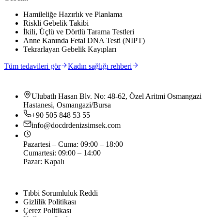
Hamileliğe Hazırlık ve Planlama
Riskli Gebelik Takibi
İkili, Üçlü ve Dörtlü Tarama Testleri
Anne Kanında Fetal DNA Testi (NIPT)
Tekrarlayan Gebelik Kayıpları
Tüm tedavileri gör
Kadın sağlığı rehberi
İLETIŞIM
Ulubatlı Hasan Blv. No: 48-62, Özel Aritmi Osmangazi
Hastanesi, Osmangazi/Bursa
+90 505 848 53 55
info@docdrdenizsimsek.com
Pazartesi – Cuma: 09:00 – 18:00
Cumartesi: 09:00 – 14:00
Pazar: Kapalı
YASAL
Tıbbi Sorumluluk Reddi
Gizlilik Politikası
Çerez Politikası