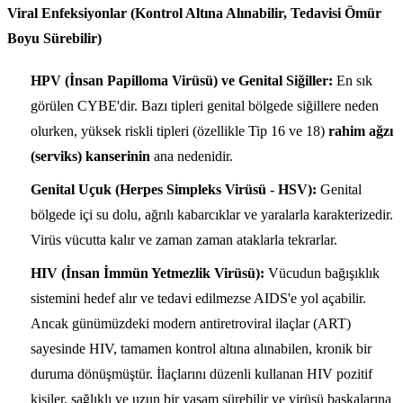
Viral Enfeksiyonlar (Kontrol Altına Alınabilir, Tedavisi Ömür
Boyu Sürebilir)
HPV (İnsan Papilloma Virüsü) ve Genital Siğiller:
En sık
görülen CYBE'dir. Bazı tipleri genital bölgede siğillere neden
olurken, yüksek riskli tipleri (özellikle Tip 16 ve 18)
rahim ağzı
(serviks) kanserinin
ana nedenidir.
Genital Uçuk (Herpes Simpleks Virüsü - HSV):
Genital
bölgede içi su dolu, ağrılı kabarcıklar ve yaralarla karakterizedir.
Virüs vücutta kalır ve zaman zaman ataklarla tekrarlar.
HIV (İnsan İmmün Yetmezlik Virüsü):
Vücudun bağışıklık
sistemini hedef alır ve tedavi edilmezse AIDS'e yol açabilir.
Ancak günümüzdeki modern antiretroviral ilaçlar (ART)
sayesinde HIV, tamamen kontrol altına alınabilen, kronik bir
duruma dönüşmüştür. İlaçlarını düzenli kullanan HIV pozitif
kişiler, sağlıklı ve uzun bir yaşam sürebilir ve virüsü başkalarına