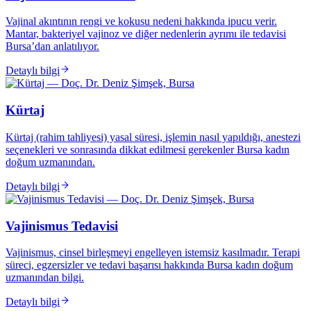
Vajinal akıntının rengi ve kokusu nedeni hakkında ipucu verir.
Mantar, bakteriyel vajinoz ve diğer nedenlerin ayrımı ile tedavisi
Bursa’dan anlatılıyor.
Detaylı bilgi
Kürtaj
Kürtaj (rahim tahliyesi) yasal süresi, işlemin nasıl yapıldığı, anestezi
seçenekleri ve sonrasında dikkat edilmesi gerekenler Bursa kadın
doğum uzmanından.
Detaylı bilgi
Vajinismus Tedavisi
Vajinismus, cinsel birleşmeyi engelleyen istemsiz kasılmadır. Terapi
süreci, egzersizler ve tedavi başarısı hakkında Bursa kadın doğum
uzmanından bilgi.
Detaylı bilgi