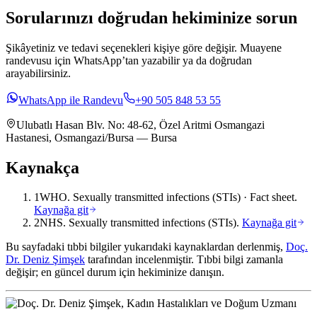
Sorularınızı doğrudan hekiminize sorun
Şikâyetiniz ve tedavi seçenekleri kişiye göre değişir. Muayene
randevusu için WhatsApp’tan yazabilir ya da doğrudan
arayabilirsiniz.
WhatsApp ile Randevu
+90 505 848 53 55
Ulubatlı Hasan Blv. No: 48-62, Özel Aritmi Osmangazi
Hastanesi, Osmangazi/Bursa — Bursa
Kaynakça
1
WHO.
Sexually transmitted infections (STIs)
· Fact sheet.
Kaynağa git
2
NHS.
Sexually transmitted infections (STIs)
.
Kaynağa git
Bu sayfadaki tıbbi bilgiler yukarıdaki kaynaklardan derlenmiş,
Doç.
Dr. Deniz Şimşek
tarafından incelenmiştir. Tıbbi bilgi zamanla
değişir; en güncel durum için hekiminize danışın.